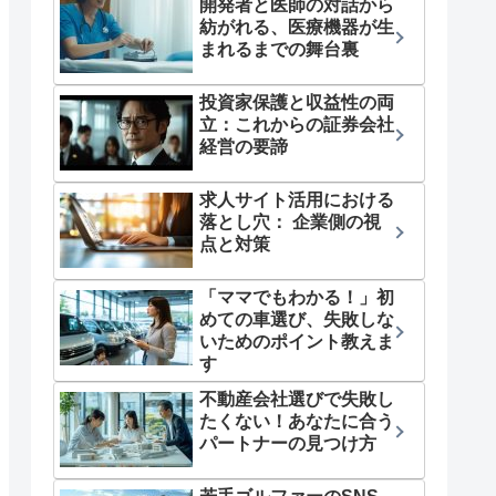
開発者と医師の対話から
紡がれる、医療機器が生
まれるまでの舞台裏
投資家保護と収益性の両
立：これからの証券会社
経営の要諦
求人サイト活用における
落とし穴： 企業側の視
点と対策
「ママでもわかる！」初
めての車選び、失敗しな
いためのポイント教えま
す
不動産会社選びで失敗し
たくない！あなたに合う
パートナーの見つけ方