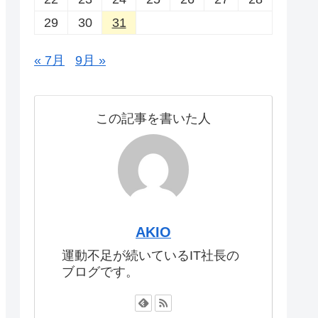
29
30
31
« 7月
9月 »
この記事を書いた人
AKIO
運動不足が続いているIT社長の
ブログです。