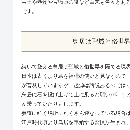
宝玉や巻物や宝物庫の鍵など由来も色々とあ
です。
鳥居は聖域と俗世
続いて聳える鳥居は聖域と俗世界を隔てる境
日本は古くより鳥を神様の使いと見なすので
が普及していますが、起源は諸説あるのでは
鳥居に石を投げ上げて上に乗ると願いが叶う
ん乗っていたりもします。
参道に続く場所にたくさん連なっている場合
江戸時代頃より鳥居を奉納する習慣が生まれ