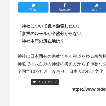
Twitter
Facebook
はてブ
「神社について色々勉強したい」
「参拝のルールが全然分からない」
「神社本庁の所在地は？」
神社は日本固有の宗教である神道を祭る宗教
神道では八百万の神様の考え方から多神教な
全国で10万社以上があり、日本人の心と文化
https://www.olde